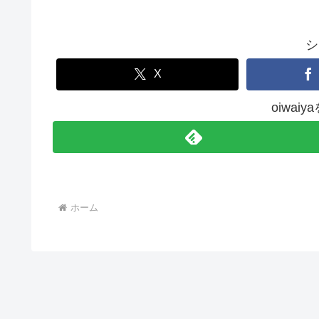
シ
X
oiwai
ホーム